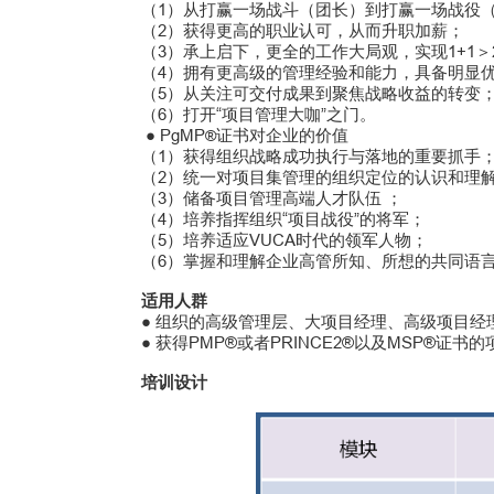
（1）从打赢一场战斗（团长）到打赢一场战役（
（2）获得更高的职业认可，从而升职加薪；
（3）承上启下，更全的工作大局观，实现1+1＞
（4）拥有更高级的管理经验和能力，具备明显
（5）从关注可交付成果到聚焦战略收益的转变
（6）打开“项目管理大咖”之门。
● PgMP
证书对企业的价值
®
（1）获得组织战略成功执行与落地的重要抓手
（2）统一对项目集管理的组织定位的认识和理
（3）储备项目管理高端人才队伍 ；
（4）培养指挥组织“项目战役”的将军；
（5）培养适应VUCA时代的领军人物；
（6）掌握和理解企业高管所知、所想的共同语
适用人群
● 组织的高级管理层、大项目经理、高级项目经理
● 获得PMP®或者PRINCE2®以及MSP®
培训设计