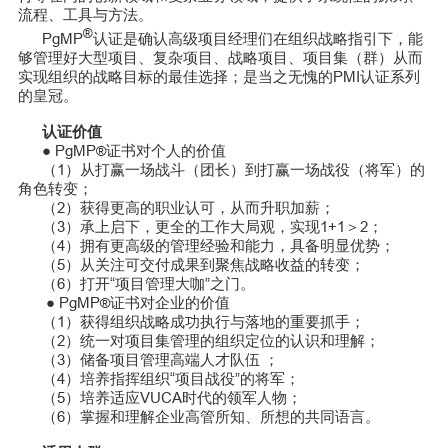
流程、工具与方法。
®
PgMP
认证是确认高级项目经理们在组织战略指引下，能
够管理好大型项目、复杂项目、战略项目、项目集（群）从而
实现组织的战略目标的最佳选择；是当之无愧的PMI认证系列
的皇冠。
认证价值
● PgMP
证书对个人的价值
®
（1）从打赢一场战斗（团长）到打赢一场战役（将军）的
角色转变；
（2）获得更高的职业认可，从而升职加薪；
（3）承上启下，更全的工作大局观，实现1+1＞2；
（4）拥有更高级的管理经验和能力，具备明显优势；
（5）从关注可交付成果到聚焦战略收益的转变；
（6）打开“项目管理大咖”之门。
● PgMP
证书对企业的价值
®
（1）获得组织战略成功执行与落地的重要抓手；
（2）统一对项目集管理的组织定位的认识和理解；
（3）储备项目管理高端人才队伍 ；
（4）培养指挥组织“项目战役”的将军；
（5）培养适应VUCA时代的领军人物；
（6）掌握和理解企业高管所知、所想的共同语言。