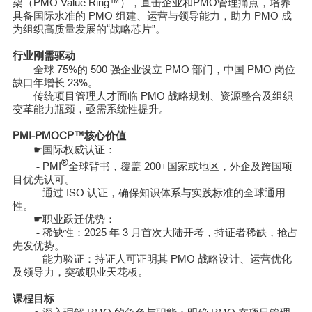
架（PMO Value Ring™），直击企业和PMO管理痛点，培养
具备国际水准的 PMO 组建、运营与领导能力，助力 PMO 成
为组织高质量发展的“战略芯片”。
行业刚需驱动
全球 75%的 500 强企业设立 PMO 部门，中国 PMO 岗位
缺口年增长 23%。
传统项目管理人才面临 PMO 战略规划、资源整合及组织
变革能力瓶颈，亟需系统性提升。
PMI-PMOCP™核心价值
国际权威认证：
☛
®
- PMI
全球背书，覆盖 200+国家或地区，外企及跨国项
目优先认可。
- 通过 ISO 认证，确保知识体系与实践标准的全球通用
性。
职业跃迁优势：
☛
-
稀缺性：2025 年 3 月首次大陆开考，持证者稀缺，抢占
先发优势。
-
能力验证：持证人可证明其 PMO 战略设计、运营优化
及领导力，突破职业天花板。
课程目标