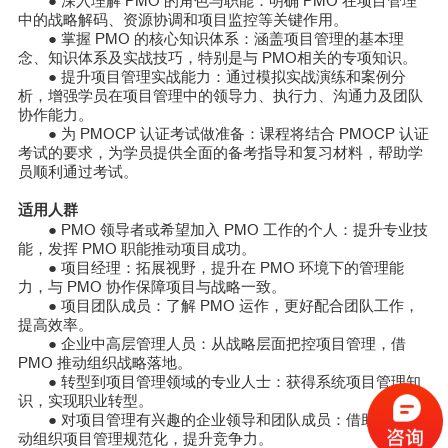
深入理解 PMO 的角色与职能：明确 PMO 在项目管理
●
中的战略解码、资源协调和项目监控等关键作用。
掌握 PMO 的核心知识体系：涵盖项目管理的基本理
●
念、知识体系及实战技巧，特别是与 PMO相关的专项知识。
提升项目管理实战能力：通过模拟实战演练和案例分
●
析，增强学员在项目管理中的领导力、执行力、沟通力及团队
协作能力。
为 PMOCP 认证考试做准备：课程将结合 PMOCP 认证
●
考试的要求，为学员提供全面的备考指导和复习材料，帮助学
员顺利通过考试。
适用人群
PMO 领导者或希望加入 PMO 工作的个人：提升专业技
●
能，发挥 PMO 职能推动项目成功。
项目经理：拓展视野，提升在 PMO 环境下的管理能
●
力，与 PMO 协作保障项目与战略一致。
项目团队成员：了解 PMO 运作，更好配合团队工作，
●
提高效率。
企业中高层管理人员：从战略层面把控项目管理，借
●
PMO 推动组织战略落地。
转型到项目管理领域的专业人士：获得系统项目管理知
●
识，实现职业转型。
对项目管理有兴趣的企业领导和团队成员：借助课程推
●
动组织项目管理规范化，提升竞争力。